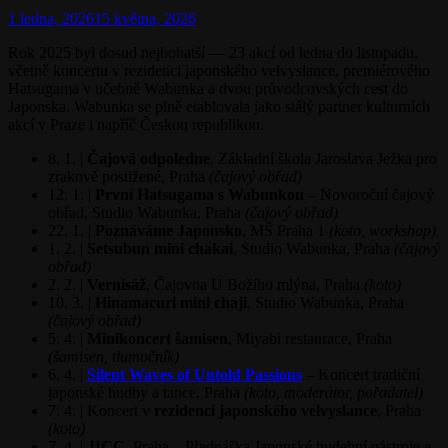
Posted
1 ledna, 2026
15 května, 2026
on
Rok 2025 byl dosud nejbohatší — 23 akcí od ledna do listopadu,
včetně koncertu v rezidenci japonského velvyslance, premiérového
Hatsugama v učebně Wabunka a dvou průvodcovských cest do
Japonska. Wabunka se plně etablovala jako stálý partner kulturních
akcí v Praze i napříč Českou republikou.
8. 1. |
Čajová odpoledne
, Základní škola Jaroslava Ježka pro
zrakově postižené, Praha
(čajový obřad)
12. 1. |
První Hatsugama s Wabunkou
– Novoroční čajový
obřad, Studio Wabunka, Praha
(čajový obřad)
22. 1. |
Poznáváme Japonsko
, MŠ Praha 1
(koto, workshop)
1. 2. |
Setsubun mini chakai
, Studio Wabunka, Praha
(čajový
obřad)
2. 2. |
Vernisáž
, Čajovna U Božího mlýna, Praha
(koto)
10. 3. |
Hinamacuri mini chaji
, Studio Wabunka, Praha
(čajový obřad)
5. 4. |
Minikoncert šamisen
, Miyabi restaurace, Praha
(šamisen, tlumočník)
6. 4. |
Silent Waves of Untold Passions
– Koncert tradiční
japonské hudby a tance, Praha
(koto, moderátor, pořadatel)
7. 4. | Koncert v
rezidenci japonského velvyslance
, Praha
(koto)
7. 4. |
JICC
, Praha – Přednáška Japonské hudební nástroje a