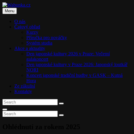
Skip
to
Menu
content
O nás
Čajový obřad
Kurzy
Příručka pro nováčky
Systém studia
Akce a aktuality
Den japonské kultury 2026 v Praze: Večerní
galakoncert
Den japonské kultury v Praze 2026: Japonský loutkář
NORI
Koncert japonské tradiční hudby v GASK – Kutná
Hora
Ze zákulisí
Kontakty
Search
Search
for:
Search
Search
Search
for:
Ohlédnutí za rokem 2025