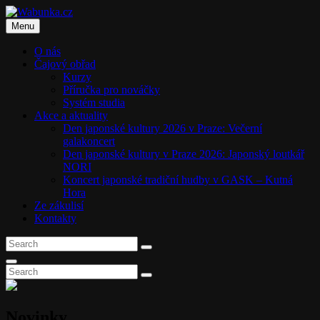
Skip
to
Menu
content
O nás
Čajový obřad
Kurzy
Příručka pro nováčky
Systém studia
Akce a aktuality
Den japonské kultury 2026 v Praze: Večerní
galakoncert
Den japonské kultury v Praze 2026: Japonský loutkář
NORI
Koncert japonské tradiční hudby v GASK – Kutná
Hora
Ze zákulisí
Kontakty
Search
Search
for:
Search
Search
Search
for:
Novinky