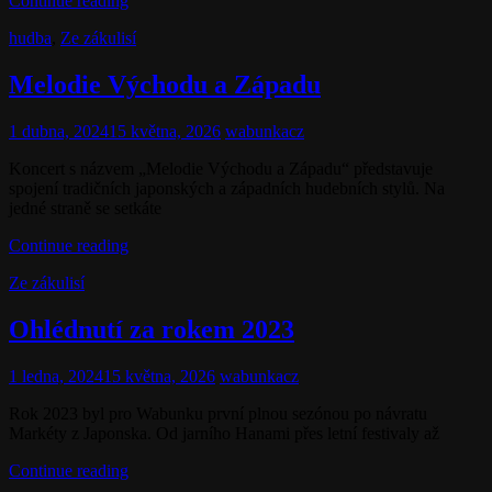
Continue reading
Cat
hudba
,
Ze zákulisí
Links
Melodie Východu a Západu
Posted
1 dubna, 2024
15 května, 2026
wabunkacz
on
Koncert s názvem „Melodie Východu a Západu“ představuje
spojení tradičních japonských a západních hudebních stylů. Na
jedné straně se setkáte
Melodie
Continue reading
Východu
Cat
Ze zákulisí
a
Links
Západu
Ohlédnutí za rokem 2023
Posted
1 ledna, 2024
15 května, 2026
wabunkacz
on
Rok 2023 byl pro Wabunku první plnou sezónou po návratu
Markéty z Japonska. Od jarního Hanami přes letní festivaly až
Ohlédnutí
Continue reading
za