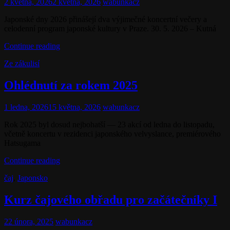
(podzim–
Posted
2 května, 2026
2 května, 2026
wabunkacz
zima
on
2026/27)
Japonské dny 2026 přinášejí dva výjimečné koncertní večery a
celodenní program japonské kultury v Praze. 30. 5. 2026 – Kutná
Pozvánka:
Continue reading
Japonské
Cat
Ze zákulisí
dny
Links
2026
–
Ohlédnutí za rokem 2025
Kutná
Hora
Posted
1 ledna, 2026
15 května, 2026
wabunkacz
a
on
Praha
Rok 2025 byl dosud nejbohatší — 23 akcí od ledna do listopadu,
včetně koncertu v rezidenci japonského velvyslance, premiérového
Hatsugama
Ohlédnutí
Continue reading
za
Cat
čaj
,
Japonsko
rokem
Links
2025
Kurz čajového obřadu pro začátečníky I
Posted
22 února, 2025
wabunkacz