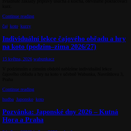
zvládnuté základy přípravy usucha a koicha, otevíráme pokračovací
kurz.
Kurz
Continue reading
čajového
Cat
čaj
,
koto
,
kurzy
obřadu
Links
–
Pokročilí
Individuální lekce čajového obřadu a hry
začátečníci
na koto (podzim–zima 2026/27)
(podzim–
zima
2026/27)
Posted
15 května, 2026
wabunkacz
on
V podzimním a zimním období nabízíme individuální lekce
čajového obřadu a hry na koto v učebně Wabunka, Navrátilova 3,
Praha
Individuální
Continue reading
lekce
Cat
hudba
,
Japonsko
,
koto
čajového
Links
obřadu
a
Pozvánka: Japonské dny 2026 – Kutná
hry
Hora a Praha
na
koto