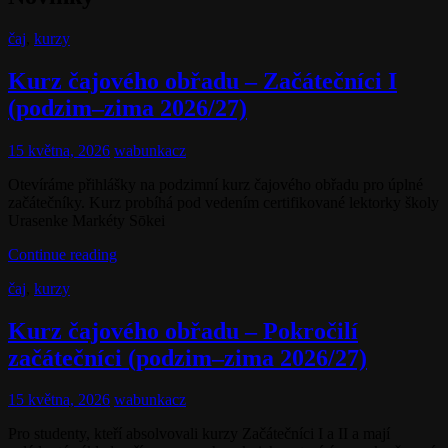
Cat
čaj
,
kurzy
Links
Kurz čajového obřadu – Začátečníci I
(podzim–zima 2026/27)
Posted
15 května, 2026
wabunkacz
on
Otevíráme přihlášky na podzimní kurz čajového obřadu pro úplné
začátečníky. Kurz probíhá pod vedením certifikované lektorky školy
Urasenke Markéty Sōkei
Kurz
Continue reading
čajového
Cat
čaj
,
kurzy
obřadu
Links
–
Začátečníci
Kurz čajového obřadu – Pokročilí
I
začátečníci (podzim–zima 2026/27)
(podzim–
zima
2026/27)
Posted
15 května, 2026
wabunkacz
on
Pro studenty, kteří absolvovali kurzy Začátečníci I a II a mají