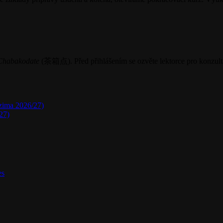
Chabakodate
(茶箱点). Před přihlášením se ozvěte lektorce pro konzult
–zima 2026/27)
27)
s