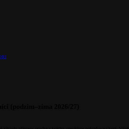
NORI
níci (podzim–zima 2026/27)
dnuté základy přípravy usucha a koicha, otevíráme pokračovací kurz. Vý