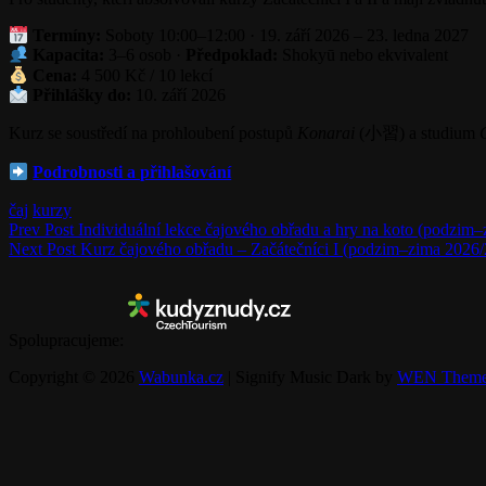
Termíny:
Soboty 10:00–12:00 · 19. září 2026 – 23. ledna 2027
Kapacita:
3–6 osob ·
Předpoklad:
Shokyū nebo ekvivalent
Cena:
4 500 Kč / 10 lekcí
Přihlášky do:
10. září 2026
Kurz se soustředí na prohloubení postupů
Konarai
(小習) a studium
Podrobnosti a přihlašování
Categories
čaj
kurzy
Navigace
Previous
Prev Post
Individuální lekce čajového obřadu a hry na koto (podzim
Post
Next
Next Post
Kurz čajového obřadu – Začátečníci I (podzim–zima 2026/
pro
Post
příspěvek
Spolupracujeme:
Copyright © 2026
Wabunka.cz
|
Signify Music Dark by
WEN Theme
Scroll
Up