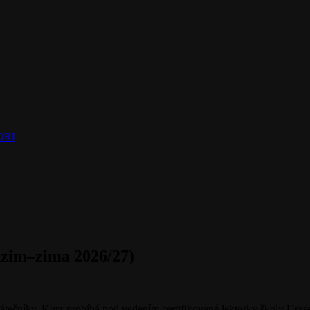
NORI
dzim–zima 2026/27)
átečníky. Kurz probíhá pod vedením certifikované lektorky školy Ura