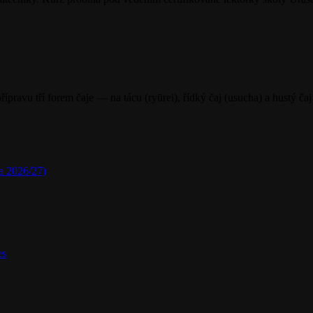
řípravu tří forem čaje — na tácu (ryūrei), řídký čaj (usucha) a hustý ča
a 2026/27)
s